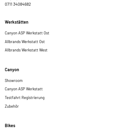
Erzähl uns, wer du bist, was dich antreibt und wie du dir
Arbeiten an Premium-Marken und innovativer
0711 34084682
deine Rolle bei uns vorstellst. Zeig uns deine Vision und
Fahrradtechnik
deine Art – unkompliziert hier in der Anzeige oder direkt
ein junges, motiviertes Team
bei uns im Store. Wir freuen uns darauf, dich
erfahrene Ausbilder, die sich Zeit für dich nehmen
Werkstätten
kennenzulernen!
abwechslungsreiche Aufgaben statt monotoner
Routine
Canyon ASP Werkstatt Ost
regelmäßige Schulungen und Weiterbildung
Allbrands Werkstatt Ost
beste Übernahmechancen nach erfolgreicher
Allbrands Werkstatt West
Ausbildung
Mitarbeiterrabatte und attraktive Benefits
Canyon
Warum du zu uns kommen solltest
Showroom
Wir möchten nicht einfach ausbilden – wir möchten
Menschen entwickeln. Bei uns darfst du Fragen stellen,
Canyon ASP Werkstatt
Verantwortung übernehmen, Fehler machen und daran
Testfahrt Registrierung
wachsen. Wir suchen keine perfekten Lebensläufe,
sondern Persönlichkeiten mit Leidenschaft, Ehrgeiz und
Zubehör
dem Willen, gemeinsam etwas zu bewegen.
Bereit für den nächsten Gang?
Bikes
Dann bewirb dich jetzt und starte deine Karriere in einem