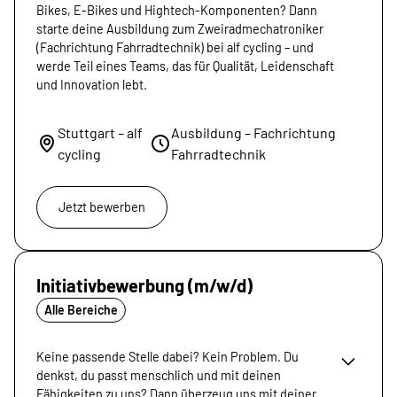
Bikes, E-Bikes und Hightech-Komponenten? Dann
starte deine Ausbildung zum Zweiradmechatroniker
(Fachrichtung Fahrradtechnik) bei alf cycling – und
werde Teil eines Teams, das für Qualität, Leidenschaft
und Innovation lebt.
Während deiner Ausbildung lernst du bei uns weit mehr
Stuttgart – alf
Ausbildung – Fachrichtung
als nur Fahrradreparaturen. Fachrichtung: Fahrradtechnik.
cycling
Fahrradtechnik
Wir suchen motivierte Nachwuchstalente, die Lust haben,
jeden Tag etwas Neues zu lernen, Verantwortung zu
übernehmen und Teil eines Teams zu werden, das für
Jetzt bewerben
Qualität, Leidenschaft und Innovation lebt.
Das erwartet dich
Du…
Initiativbewerbung (m/w/d)
wartest und reparierst hochwertige Fahrräder und E-
Bikes.
Alle Bereiche
montierst Neuräder und Individualaufbauten.
arbeitest mit modernster Diagnosetechnik.
Keine passende Stelle dabei? Kein Problem. Du
lernst alles über Schaltungen, Bremsen, Fahrwerke und
denkst, du passt menschlich und mit deinen
elektronische Systeme.
Fähigkeiten zu uns? Dann überzeug uns mit deiner
führst Inspektionen und Sicherheitschecks durch.