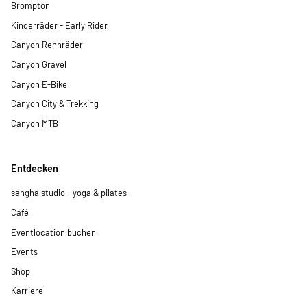
Brompton
Beruf mit Zukunft – unkompliziert hier in der Anzeige oder
direkt bei uns im Store. Wir freuen uns darauf, dich
Kinderräder - Early Rider
kennenzulernen!
Canyon Rennräder
Canyon Gravel
Canyon E-Bike
Canyon City & Trekking
Canyon MTB
Entdecken
sangha studio - yoga & pilates
Café
Eventlocation buchen
Events
Shop
Karriere