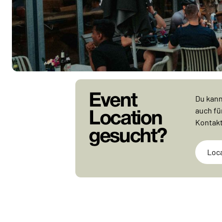
Event
Du kann
auch fü
Location
Kontakt
gesucht?
Loc