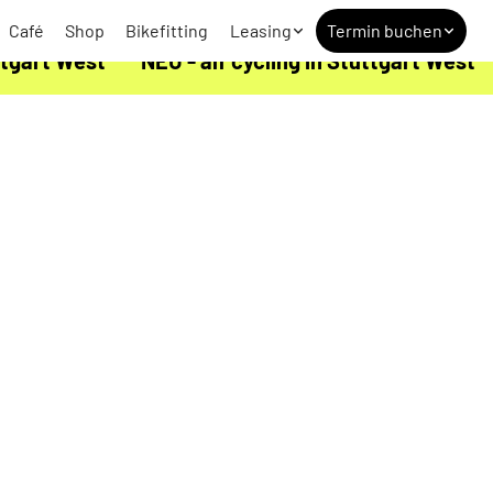
Café
Shop
Bikefitting
Leasing
Termin buchen
uttgart West
NEU - alf cycling in Stuttgart West