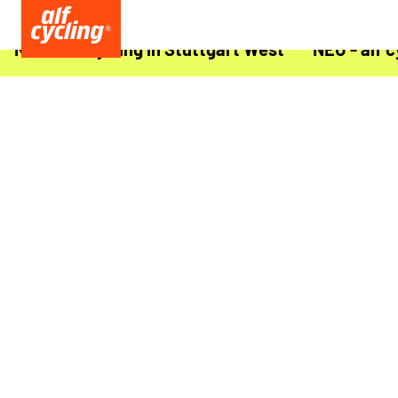
NEU - alf cycling in Stuttgart West
NEU - alf c