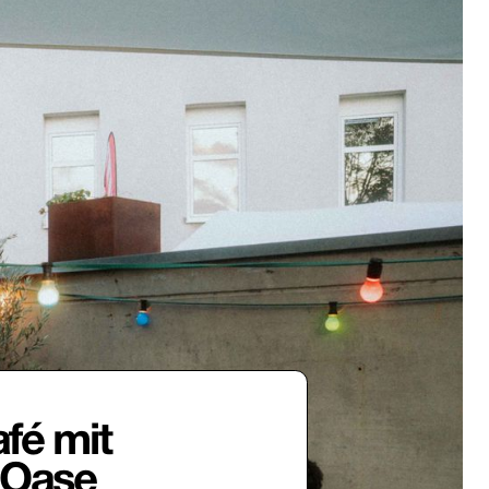
fé mit
 Oase