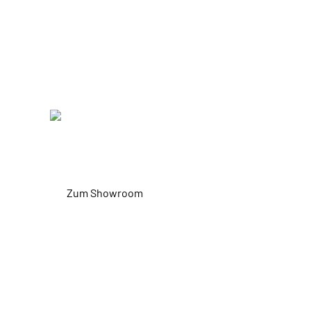
CANYON BI
IN UNSERE
Zum Showroom
Testbikes entdecken