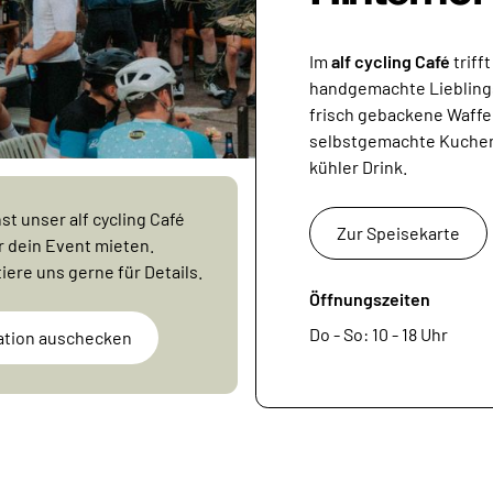
Im
alf cycling Café
triff
handgemachte Lieblings
frisch gebackene Waffe
selbstgemachte Kuchen
kühler Drink.
st unser alf cycling Café
Zur Speisekarte
r dein Event mieten.
iere uns gerne für Details.
Öffnungszeiten
Do - So: 10 - 18 Uhr
ation auschecken