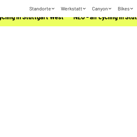
Standorte
Werkstatt
Canyon
Bikes
ycling in Stuttgart West
NEU - alf cycling in St