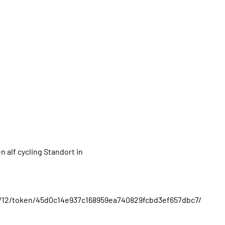
 alf cycling Standort in
ame/12/token/45d0c14e937c168959ea740829fcbd3ef657dbc7/