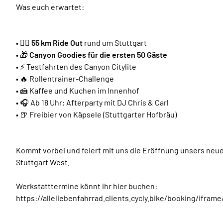
Was euch erwartet:
• 🚴‍♂️
55 km Ride Out
rund um Stuttgart
• 🎁
Canyon Goodies für die ersten 50 Gäste
• ⚡ Testfahrten des Canyon Citylite
• 🔥 Rollentrainer-Challenge
• 🍰 Kaffee und Kuchen im Innenhof
• 🎧 Ab 18 Uhr: Afterparty mit DJ Chris & Carl
• 🍺 Freibier von Käpsele (Stuttgarter Hofbräu)
Kommt vorbei und feiert mit uns die Eröffnung unsers neuen
Stuttgart West.
Werkstatttermine könnt ihr hier buchen:
https://alleliebenfahrrad.clients.cycly.bike/booking/ifr