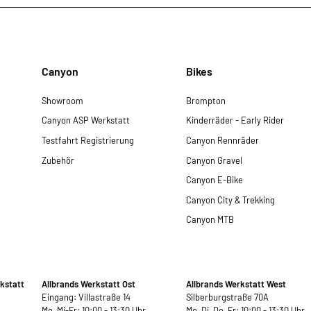
Canyon
Bikes
Showroom
Brompton
Canyon ASP Werkstatt
Kinderräder - Early Rider
Testfahrt Registrierung
Canyon Rennräder
Zubehör
Canyon Gravel
Canyon E-Bike
Canyon City & Trekking
Canyon MTB
kstatt
Allbrands Werkstatt Ost
Allbrands Werkstatt West
Eingang: Villastraße 14
Silberburgstraße 70A
Mo, Mi-Fr: 10:00 - 13:30 Uhr
Mo, Di, Do, Fr: 10:00 - 13:30 Uhr