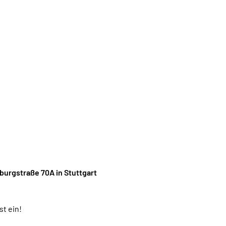
rburgstraße 70A in Stuttgart
st ein!