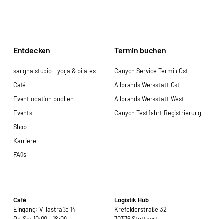
Entdecken
Termin buchen
sangha studio - yoga & pilates
Canyon Service Termin Ost
Café
Allbrands Werkstatt Ost
Eventlocation buchen
Allbrands Werkstatt West
Events
Canyon Testfahrt Registrierung
Shop
Karriere
FAQs
Café
Logistik Hub
Eingang: Villastraße 14
Krefelderstraße 32
Do-So: 10:00 - 18:00
70376 Stuttgart