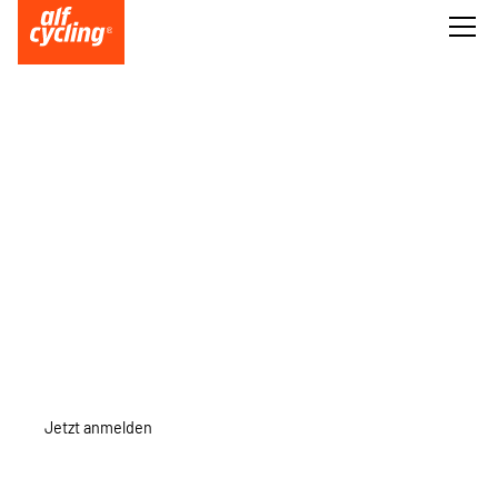
JOIN OUR
JOIN OUR
GRAVEL | 38 KM | 19 KM/H | S0 TRAILS
Jetzt anmelden