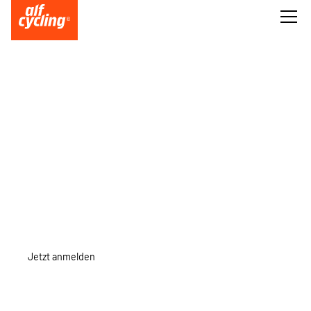
JOIN OUR
JOIN UNSEREN WEEKLY RIDE INS
WOCHENENDE
Jetzt anmelden