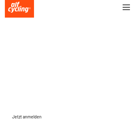
JOIN OUR
JOIN OUR
ROAD | 80 KM | 26 KM/H | WELLIG
Jetzt anmelden